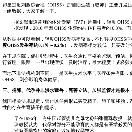
卵巢过度刺激综合征（OHSS）是辅助生殖（取卵）主要并
一组数据，大家了解一下。
据文献报道常规的体外受精（IVF）周期中，轻度 OHSS 的发生
据发现，2010 年因 OHSS 住院约占 IVF 患者的 0.3%
从数据中可以看到，轻度OHSS发病率较高，不过轻度OHSS症
度OHSS发生率约0.1％～0.2％
），发病率相对较低，只要及时
在正规医院，促排卵过程中，医生会通过严格的监测、预估、
行管理、跟踪，一旦出现症状，及时治疗，最大程度上减轻卵
而地下非法机构则不同，一是医生技术水平与医疗条件有限，
OHSS，则会影响身体健康。
三、捐卵、代孕并非洪水猛兽，完善立法、加强监管才是根本
我国相关法规规定，禁止以任何形式买卖精子、卵子和胚胎，
性的存在生育孩子的需求。
早在1996年，有中国试管婴儿之母之称的张丽珠教授
珠教授认为，代孕对部分不能孕育的人群是有医学必要的
对有医学指征的家庭可以实施代孕技术。